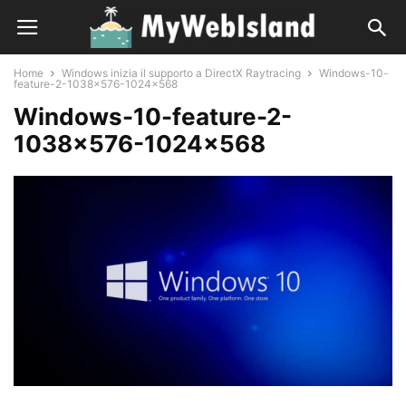
Home
Windows inizia il supporto a DirectX Raytracing
Windows-10-
feature-2-1038x576-1024x568
Windows-10-feature-2-
1038×576-1024×568