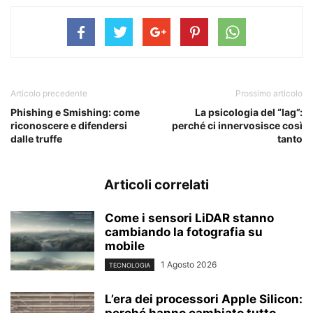
Articolo precedente
Prossimo articolo
Phishing e Smishing: come
La psicologia del “lag”:
riconoscere e difendersi
perché ci innervosisce così
dalle truffe
tanto
Articoli correlati
Come i sensori LiDAR stanno
cambiando la fotografia su
mobile
1 Agosto 2026
TECNOLOGIA
L’era dei processori Apple Silicon: