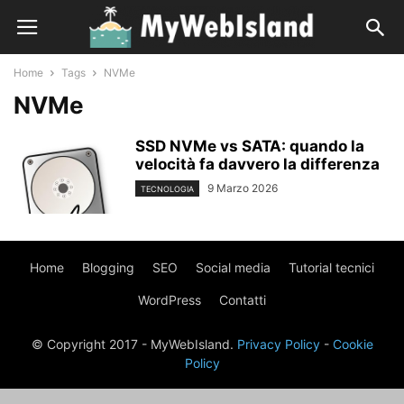
Home
Tags
NVMe
NVMe
SSD NVMe vs SATA: quando la
velocità fa davvero la differenza
9 Marzo 2026
TECNOLOGIA
Home
Blogging
SEO
Social media
Tutorial tecnici
WordPress
Contatti
© Copyright 2017 - MyWebIsland.
Privacy Policy
-
Cookie
Policy