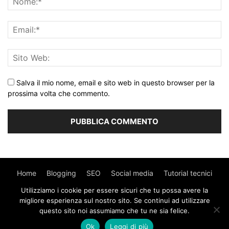
Salva il mio nome, email e sito web in questo browser per la
prossima volta che commento.
Home
Blogging
SEO
Social media
Tutorial tecnici
Utilizziamo i cookie per essere sicuri che tu possa avere la
WordPress
Contatti
migliore esperienza sul nostro sito. Se continui ad utilizzare
questo sito noi assumiamo che tu ne sia felice.
© Copyright 2017 - MyWebIsland.
Privacy Policy
-
Cookie
Ok
Leggi di più
Policy