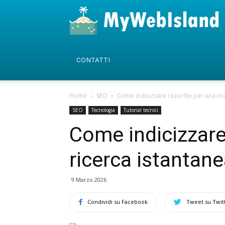
CONTATTI
Home
SEO
Come indicizzare i tuoi file per una ri
SEO
Tecnologia
Tutorial tecnici
Come indicizzare 
ricerca istantan
9 Marzo 2026
Condividi su Facebook
Tweet su Twit