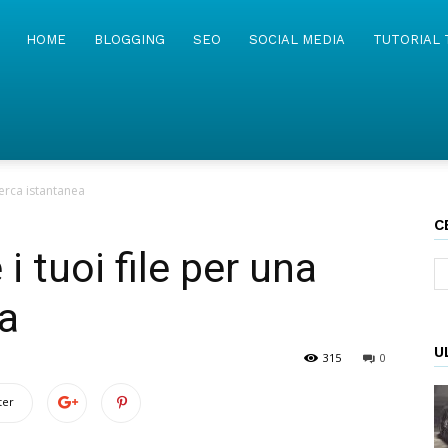
MyWebIsland
HOME
BLOGGING
SEO
SOCIAL MEDIA
TUTORIAL 
cerca istantanea
C
i tuoi file per una
ea
U
315
0
ter