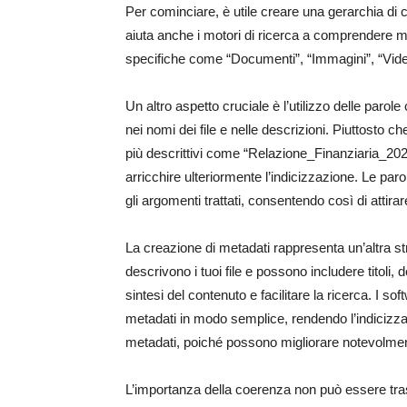
Per cominciare, è utile creare una gerarchia di c
aiuta anche i motori di ricerca a comprendere meg
specifiche come “Documenti”, “Immagini”, “Video”
Un altro aspetto cruciale è l’utilizzo delle parole 
nei nomi dei file e nelle descrizioni. Piuttost
più descrittivi come “Relazione_Finanziaria_2023
arricchire ulteriormente l’indicizzazione. Le parol
gli argomenti trattati, consentendo così di attirare
La creazione di metadati rappresenta un’altra st
descrivono i tuoi file e possono includere titoli, 
sintesi del contenuto e facilitare la ricerca. I s
metadati in modo semplice, rendendo l’indicizzaz
metadati, poiché possono migliorare notevolmente l
L’importanza della coerenza non può essere tras