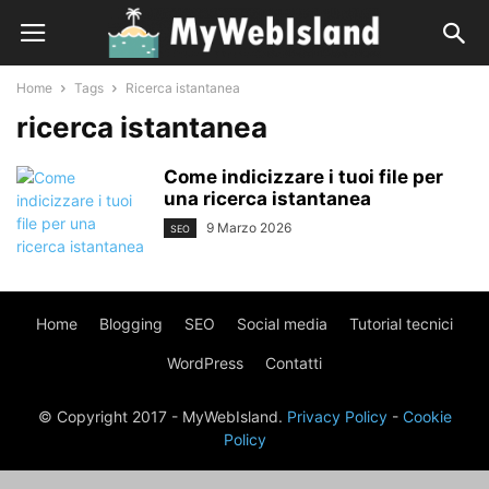
Home
Tags
Ricerca istantanea
ricerca istantanea
Come indicizzare i tuoi file per
una ricerca istantanea
9 Marzo 2026
SEO
Home
Blogging
SEO
Social media
Tutorial tecnici
WordPress
Contatti
© Copyright 2017 - MyWebIsland.
Privacy Policy
-
Cookie
Policy