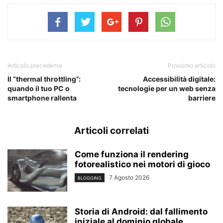
Articolo precedente
Prossimo articolo
Il “thermal throttling”:
Accessibilità digitale:
quando il tuo PC o
tecnologie per un web senza
smartphone rallenta
barriere
Articoli correlati
Come funziona il rendering
fotorealistico nei motori di gioco
7 Agosto 2026
BLOGGING
Storia di Android: dal fallimento
iniziale al dominio globale