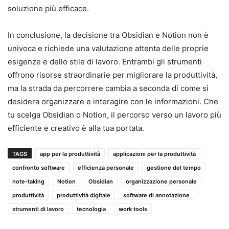
soluzione più efficace.
In conclusione, la decisione tra Obsidian e Notion non è
univoca e richiede una valutazione attenta delle proprie
esigenze e dello stile di lavoro. Entrambi gli strumenti
offrono risorse straordinarie per migliorare la produttività,
ma la strada da percorrere cambia a seconda di come si
desidera organizzare e interagire con le informazioni. Che
tu scelga Obsidian o Notion, il percorso verso un lavoro più
efficiente e creativo è alla tua portata.
TAGS
app per la produttività
applicazioni per la produttività
confronto software
efficienza personale
gestione del tempo
note-taking
Notion
Obsidian
organizzazione personale
produttività
produttività digitale
software di annotazione
strumenti di lavoro
tecnologia
work tools