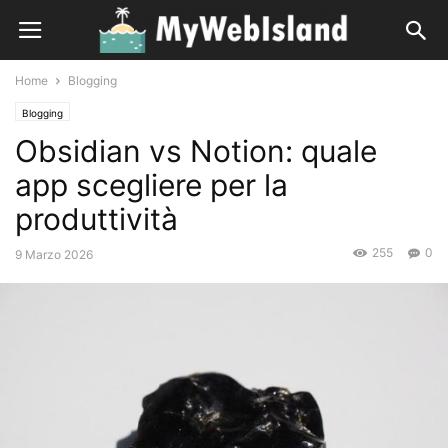
Home
Blogging
Blogging
Obsidian vs Notion: quale
app scegliere per la
produttività
255
0
9 Marzo 2026