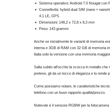
Sistema operativo: Android 7.0 Nougat con 
Connettività: hybrid dual SIM (nano + nano/
4.1 LE, GPS
Dimensioni: 148,2 x 72,8 x 8,3 mm
Peso: 143 grammi
Anche se inizialmente le varianti di memoria 
interna e 3GB di RAM con 32 GB di memoria inte
Italia solo la versione con una memoria maggiore 
Salta subito all’occhio la scocca in metallo ch
pretese, gli da un tocco di eleganza e lo rende pi
Come possiamo notare, le caratteristiche tec
telefono con un buon rapporto qualità/prezzo.
Notevole è il sensore RGBW per la fotocamera p