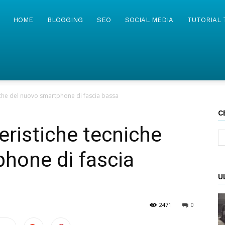
MyWebIsland
HOME
BLOGGING
SEO
SOCIAL MEDIA
TUTORIAL 
iche del nuovo smartphone di fascia bassa
C
eristiche tecniche
hone di fascia
U
2471
0