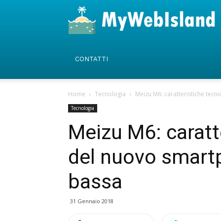
CONTATTI
Home
Tecnologia
Meizu M6: caratteristiche tecn
Tecnologia
Meizu M6: caratt
del nuovo smartp
bassa
31 Gennaio 2018