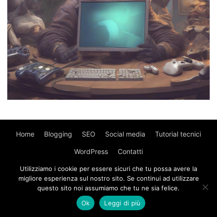
Home
Blogging
SEO
Social media
Tutorial tecnici
WordPress
Contatti
Utilizziamo i cookie per essere sicuri che tu possa avere la
© Copyright 2017 - MyWebIsland.
Privacy Policy
-
Cookie
migliore esperienza sul nostro sito. Se continui ad utilizzare
Policy
questo sito noi assumiamo che tu ne sia felice.
Ok
Leggi di più