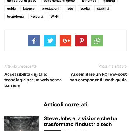
dispositivi di gioco
esperienza di gioco
Ethernet
gaming
guida
latency
prestazioni
rete
scelta
stabilità
tecnologia
velocità
Wi-Fi
Articolo precedente
Prossimo articolo
Accessibilità digitale:
Assemblare un PC low-cost
tecnologie per un web senza
con componenti usati: guida
barriere
Articoli correlati
Steve Jobs e la visione che ha
trasformato l’industria tech