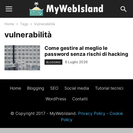
Home
Tags
Vulnerabilità
vulnerabilità
Come gestire al meglio le
password senza rischi di hacking
6 Luglio 2026
BLOGGING
Home
Blogging
SEO
Social media
Tutorial tecnici
WordPress
Contatti
© Copyright 2017 - MyWebIsland.
Privacy Policy
-
Cookie
Policy