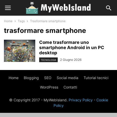
Home
Tags
Trasformare smartphone
trasformare smartphone
Come trasformare uno
smartphone Android in un PC
desktop
2 Giugno 2026
TECNOLOGIA
Home
Blogging
SEO
Social media
Tutorial tecnici
WordPress
Contatti
© Copyright 2017 - MyWebIsland.
Privacy Policy
-
Cookie
Policy