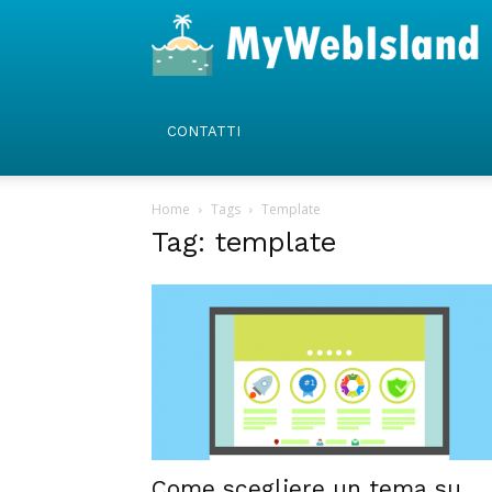
CONTATTI
Home
Tags
Template
Tag: template
Come scegliere un tema su