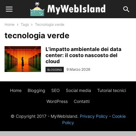
Home
Tags
Tecnologia verde
tecnologia verde
L’impatto ambientale dei data
center: il costo nascosto del
cloud
9 Marzo 2026
BLOGGING
Home
Blogging
SEO
Social media
Tutorial tecnici
WordPress
Contatti
© Copyright 2017 - MyWebIsland.
Privacy Policy
-
Cookie
Policy