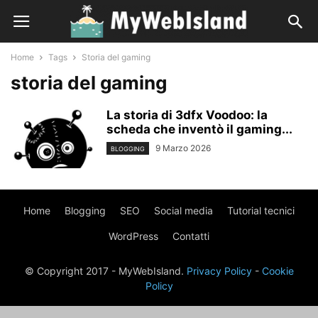
Home
Tags
Storia del gaming
storia del gaming
La storia di 3dfx Voodoo: la
scheda che inventò il gaming...
9 Marzo 2026
BLOGGING
Home
Blogging
SEO
Social media
Tutorial tecnici
WordPress
Contatti
© Copyright 2017 - MyWebIsland.
Privacy Policy
-
Cookie
Policy