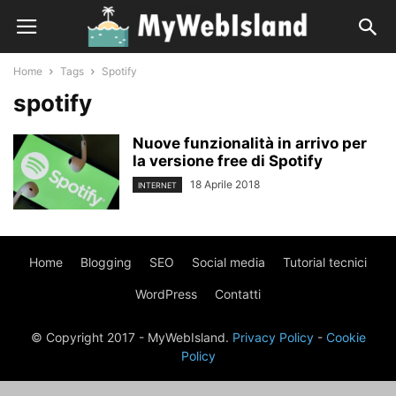
Home
Tags
Spotify
spotify
Nuove funzionalità in arrivo per
la versione free di Spotify
18 Aprile 2018
INTERNET
Home
Blogging
SEO
Social media
Tutorial tecnici
WordPress
Contatti
© Copyright 2017 - MyWebIsland.
Privacy Policy
-
Cookie
Policy