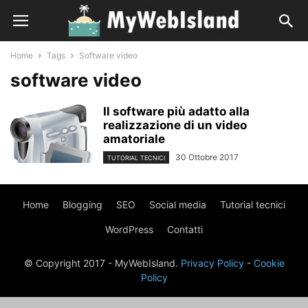
Home
Tags
Software video
software video
Il software più adatto alla
realizzazione di un video
amatoriale
30 Ottobre 2017
TUTORIAL TECNICI
Home
Blogging
SEO
Social media
Tutorial tecnici
WordPress
Contatti
© Copyright 2017 - MyWebIsland.
Privacy Policy
-
Cookie
Policy