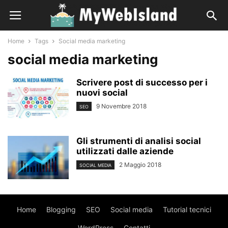
Home
Tags
Social media marketing
social media marketing
Scrivere post di successo per i
nuovi social
9 Novembre 2018
SEO
Gli strumenti di analisi social
utilizzati dalle aziende
2 Maggio 2018
SOCIAL MEDIA
Home
Blogging
SEO
Social media
Tutorial tecnici
WordPress
Contatti