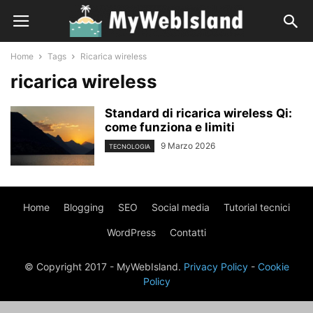
Home
Tags
Ricarica wireless
ricarica wireless
Standard di ricarica wireless Qi:
come funziona e limiti
9 Marzo 2026
TECNOLOGIA
Home
Blogging
SEO
Social media
Tutorial tecnici
WordPress
Contatti
© Copyright 2017 - MyWebIsland.
Privacy Policy
-
Cookie
Policy