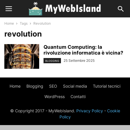
Home
Tags
Revolution
revolution
Quantum Computing: la
rivoluzione informatica è vicina?
25 Settembre 2025
BLOGGING
Home
Blogging
SEO
Social media
Tutorial tecnici
WordPress
Contatti
© Copyright 2017 - MyWebIsland.
Privacy Policy
-
Cookie
Policy