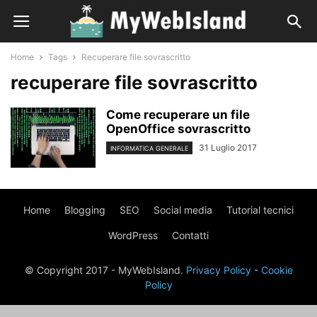
Home
Tags
Recuperare file sovrascritto
recuperare file sovrascritto
Come recuperare un file
OpenOffice sovrascritto
31 Luglio 2017
INFORMATICA GENERALE
Home
Blogging
SEO
Social media
Tutorial tecnici
WordPress
Contatti
© Copyright 2017 - MyWebIsland.
Privacy Policy
-
Cookie
Policy