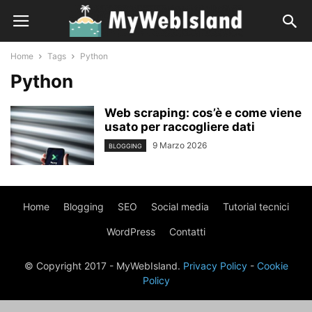
Home
Tags
Python
Python
Web scraping: cos’è e come viene
usato per raccogliere dati
9 Marzo 2026
BLOGGING
Home
Blogging
SEO
Social media
Tutorial tecnici
WordPress
Contatti
© Copyright 2017 - MyWebIsland.
Privacy Policy
-
Cookie
Policy