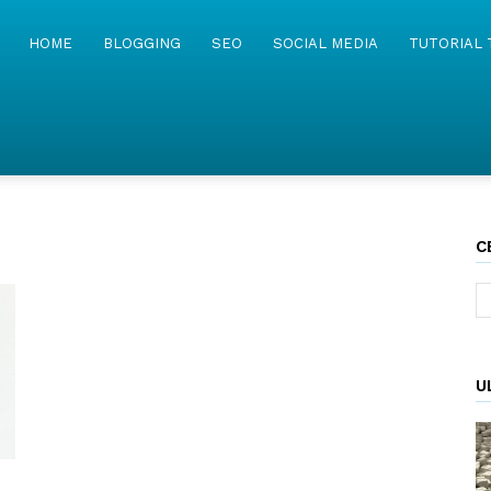
MyWebIsland
HOME
BLOGGING
SEO
SOCIAL MEDIA
TUTORIAL 
C
U