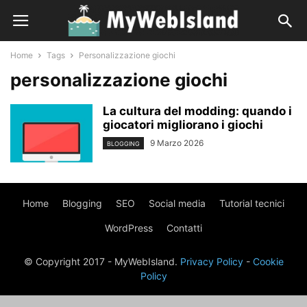
Home
Tags
Personalizzazione giochi
personalizzazione giochi
La cultura del modding: quando i
giocatori migliorano i giochi
9 Marzo 2026
BLOGGING
Home
Blogging
SEO
Social media
Tutorial tecnici
WordPress
Contatti
© Copyright 2017 - MyWebIsland.
Privacy Policy
-
Cookie
Policy