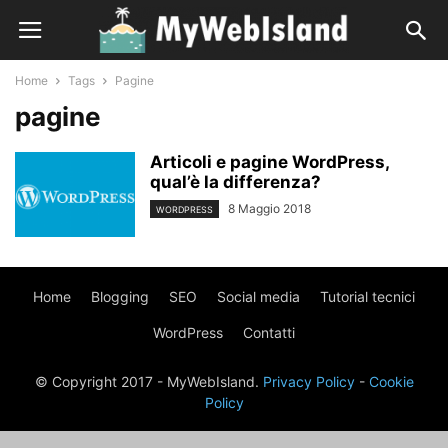
Home
Tags
Pagine
pagine
Articoli e pagine WordPress,
qual’è la differenza?
8 Maggio 2018
WORDPRESS
Home
Blogging
SEO
Social media
Tutorial tecnici
WordPress
Contatti
© Copyright 2017 - MyWebIsland.
Privacy Policy
-
Cookie
Policy