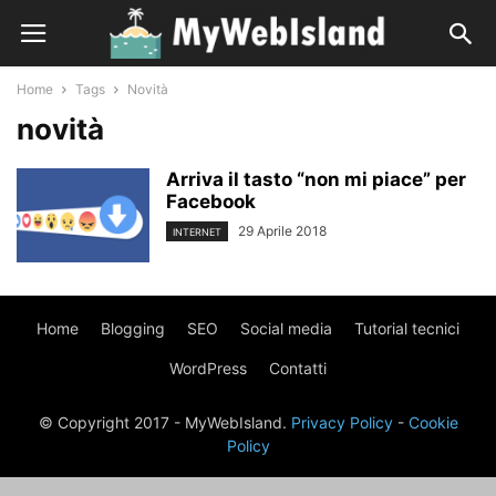
Home
Tags
Novità
novità
Arriva il tasto “non mi piace” per
Facebook
29 Aprile 2018
INTERNET
Home
Blogging
SEO
Social media
Tutorial tecnici
WordPress
Contatti
© Copyright 2017 - MyWebIsland.
Privacy Policy
-
Cookie
Policy