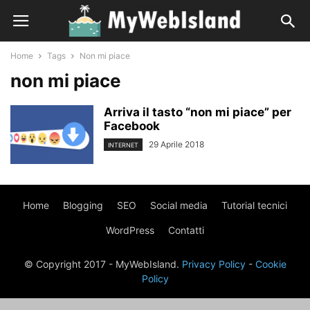
Home
Tags
Non mi piace
non mi piace
Arriva il tasto “non mi piace” per
Facebook
29 Aprile 2018
INTERNET
Home
Blogging
SEO
Social media
Tutorial tecnici
WordPress
Contatti
© Copyright 2017 - MyWebIsland.
Privacy Policy
-
Cookie
Policy