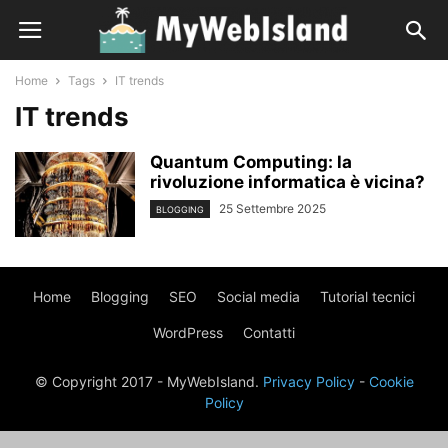
Home
Tags
IT trends
IT trends
Quantum Computing: la
rivoluzione informatica è vicina?
25 Settembre 2025
BLOGGING
Home
Blogging
SEO
Social media
Tutorial tecnici
WordPress
Contatti
© Copyright 2017 - MyWebIsland.
Privacy Policy
-
Cookie
Policy