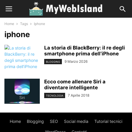
Home
Tags
Iphone
iphone
La storia di BlackBerry: il re degli
smartphone prima dell’iPhone
9 Marzo 2026
BLOGGING
Ecco come allenare Siri a
diventare intelligente
7 Aprile 2018
TECNOLOGIA
Home
Blogging
SEO
Social media
Tutorial tecnici
WordPress
Contatti