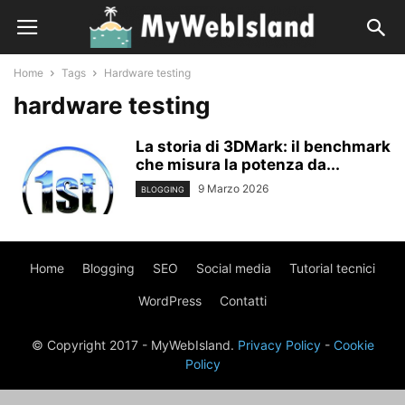
Home
Tags
Hardware testing
hardware testing
La storia di 3DMark: il benchmark
che misura la potenza da...
9 Marzo 2026
BLOGGING
Home
Blogging
SEO
Social media
Tutorial tecnici
WordPress
Contatti
© Copyright 2017 - MyWebIsland.
Privacy Policy
-
Cookie
Policy