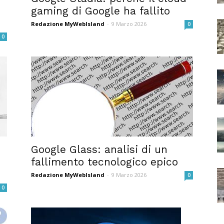
gaming di Google ha fallito
Redazione MyWebIsland
-
9 Marzo 2026
0
0
Google Glass: analisi di un
fallimento tecnologico epico
Redazione MyWebIsland
-
9 Marzo 2026
0
0