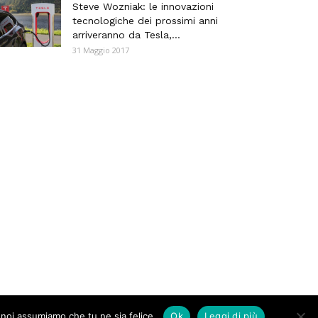
Steve Wozniak: le innovazioni
tecnologiche dei prossimi anni
arriveranno da Tesla,...
31 Maggio 2017
o noi assumiamo che tu ne sia felice.
Ok
Leggi di più