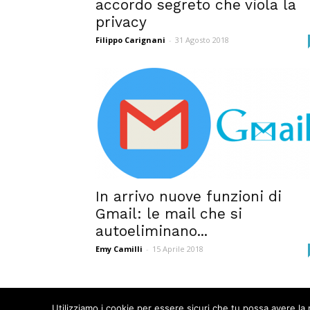
accordo segreto che viola la
privacy
Filippo Carignani
-
31 Agosto 2018
In arrivo nuove funzioni di
Gmail: le mail che si
autoeliminano...
Emy Camilli
-
15 Aprile 2018
Utilizziamo i cookie per essere sicuri che tu possa avere la 