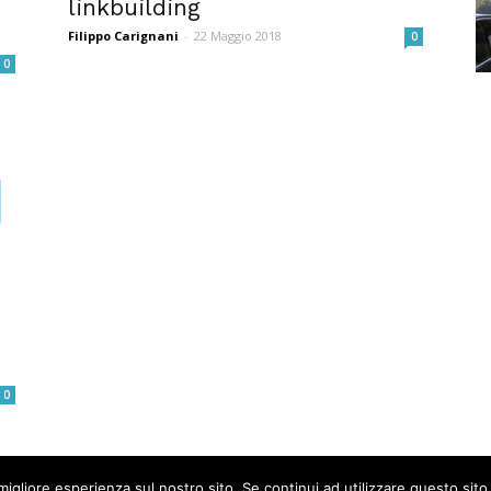
linkbuilding
Filippo Carignani
-
22 Maggio 2018
0
0
0
migliore esperienza sul nostro sito. Se continui ad utilizzare questo sit