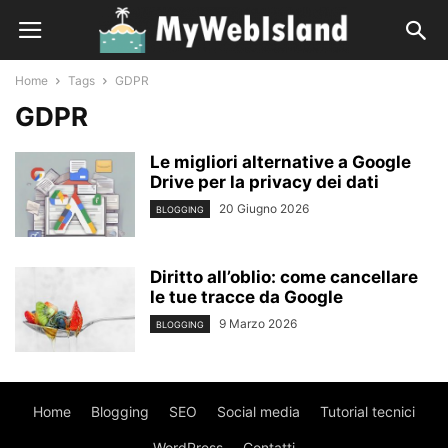
Home
Tags
GDPR
GDPR
Le migliori alternative a Google
Drive per la privacy dei dati
20 Giugno 2026
BLOGGING
Diritto all’oblio: come cancellare
le tue tracce da Google
9 Marzo 2026
BLOGGING
Home
Blogging
SEO
Social media
Tutorial tecnici
WordPress
Contatti