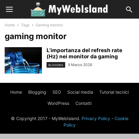
Home
Tags
Gaming monitor
gaming monitor
L’importanza del refresh rate
(Hz) nei monitor da gaming
9 Marzo 2026
BLOGGING
Home
Blogging
SEO
Social media
Tutorial tecnici
WordPress
Contatti
© Copyright 2017 - MyWebIsland.
Privacy Policy
-
Cookie
Policy