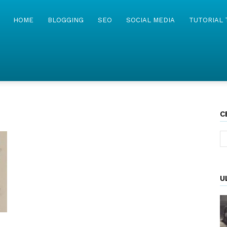
MyWebIsland
HOME
BLOGGING
SEO
SOCIAL MEDIA
TUTORIAL 
C
U