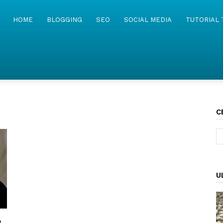
MyWebIsland
HOME
BLOGGING
SEO
SOCIAL MEDIA
TUTORIAL 
C
U
e