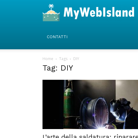
CONTATTI
Home
Tags
DIY
Tag: DIY
L’arte della saldatura: riparar