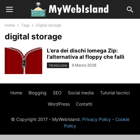
Home
Tags
Digital storage
digital storage
L’era dei dischi Iomega Zip:
l’alternativa al floppy che fallì
9 Marzo 2026
TECNOLOGIA
Home
Blogging
SEO
Social media
Tutorial tecnici
WordPress
Contatti
© Copyright 2017 - MyWebIsland.
Privacy Policy
-
Cookie
Policy