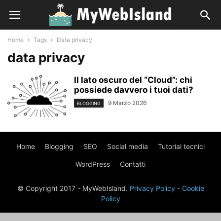
Home
Tags
Data privacy
data privacy
Il lato oscuro del “Cloud”: chi
possiede davvero i tuoi dati?
9 Marzo 2026
BLOGGING
Home
Blogging
SEO
Social media
Tutorial tecnici
WordPress
Contatti
© Copyright 2017 - MyWebIsland.
Privacy Policy
-
Cookie
Policy