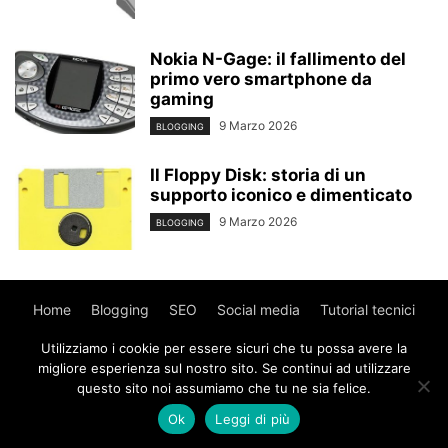
Nokia N-Gage: il fallimento del
primo vero smartphone da
gaming
9 Marzo 2026
BLOGGING
Il Floppy Disk: storia di un
supporto iconico e dimenticato
9 Marzo 2026
BLOGGING
Home
Blogging
SEO
Social media
Tutorial tecnici
WordPress
Contatti
Utilizziamo i cookie per essere sicuri che tu possa avere la
migliore esperienza sul nostro sito. Se continui ad utilizzare
questo sito noi assumiamo che tu ne sia felice.
© Copyright 2017 - MyWebIsland.
Privacy Policy
-
Cookie
Policy
Ok
Leggi di più