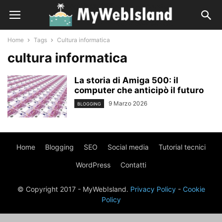
Home
Tags
Cultura informatica
cultura informatica
La storia di Amiga 500: il
computer che anticipò il futuro
9 Marzo 2026
BLOGGING
Home
Blogging
SEO
Social media
Tutorial tecnici
WordPress
Contatti
© Copyright 2017 - MyWebIsland.
Privacy Policy
-
Cookie
Policy