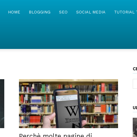
MyWebIsland
HOME
BLOGGING
SEO
SOCIAL MEDIA
TUTORIAL 
C
U
Perchè molte pagine di