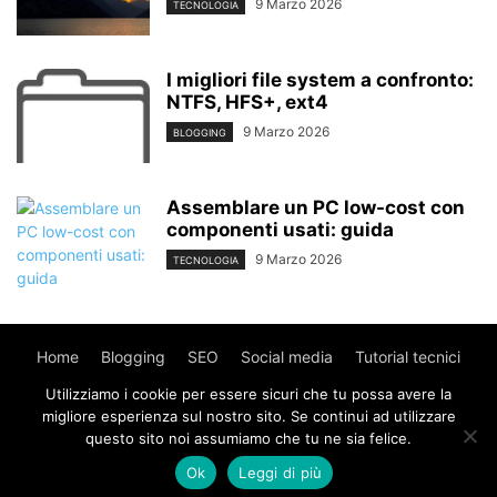
9 Marzo 2026
TECNOLOGIA
I migliori file system a confronto:
NTFS, HFS+, ext4
9 Marzo 2026
BLOGGING
Assemblare un PC low-cost con
componenti usati: guida
9 Marzo 2026
TECNOLOGIA
Home
Blogging
SEO
Social media
Tutorial tecnici
Utilizziamo i cookie per essere sicuri che tu possa avere la
WordPress
Contatti
migliore esperienza sul nostro sito. Se continui ad utilizzare
questo sito noi assumiamo che tu ne sia felice.
© Copyright 2017 - MyWebIsland.
Privacy Policy
-
Cookie
Ok
Leggi di più
Policy