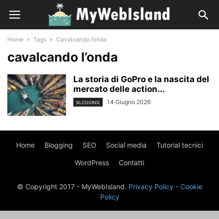
Home
Tags
Cavalcando l’onda
cavalcando l’onda
La storia di GoPro e la nascita del
mercato delle action...
14 Giugno 2026
BLOGGING
Home
Blogging
SEO
Social media
Tutorial tecnici
WordPress
Contatti
© Copyright 2017 - MyWebIsland.
Privacy Policy
-
Cookie
Policy