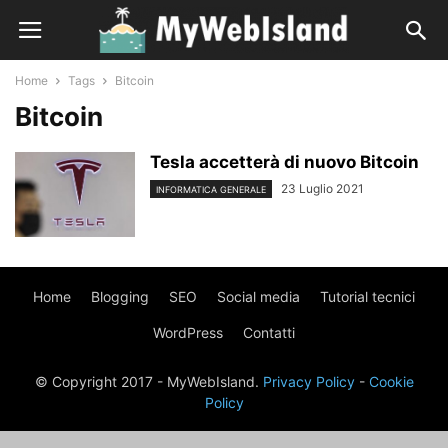
Home
Tags
Bitcoin
Bitcoin
Tesla accetterà di nuovo Bitcoin
23 Luglio 2021
INFORMATICA GENERALE
Home
Blogging
SEO
Social media
Tutorial tecnici
WordPress
Contatti
© Copyright 2017 - MyWebIsland.
Privacy Policy
-
Cookie
Policy