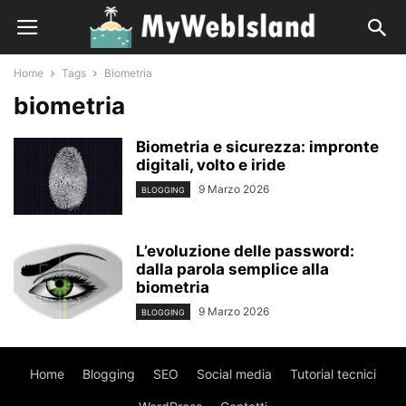
Home
Tags
Biometria
biometria
Biometria e sicurezza: impronte
digitali, volto e iride
9 Marzo 2026
BLOGGING
L’evoluzione delle password:
dalla parola semplice alla
biometria
9 Marzo 2026
BLOGGING
Home
Blogging
SEO
Social media
Tutorial tecnici