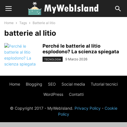
Home
Tags
Batterie al litio
batterie al litio
Perché le batterie al litio
esplodono? La scienza spiegata
9 Marzo 2026
TECNOLOGIA
Home
Blogging
SEO
Social media
Tutorial tecnici
WordPress
Contatti
© Copyright 2017 - MyWebIsland.
Privacy Policy
-
Cookie
Policy