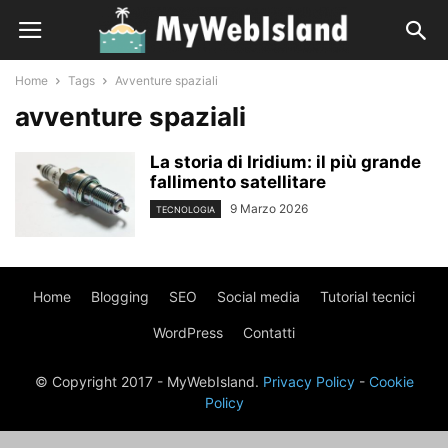
Home
Tags
Avventure spaziali
avventure spaziali
La storia di Iridium: il più grande
fallimento satellitare
9 Marzo 2026
TECNOLOGIA
Home
Blogging
SEO
Social media
Tutorial tecnici
WordPress
Contatti
© Copyright 2017 - MyWebIsland.
Privacy Policy
-
Cookie
Policy