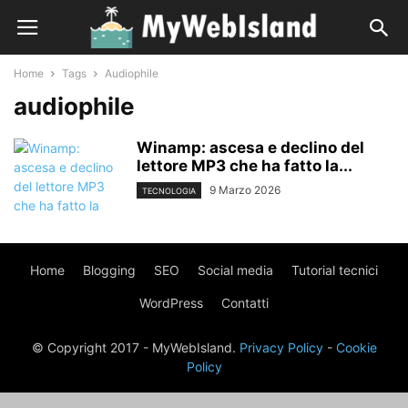
Home
Tags
Audiophile
audiophile
Winamp: ascesa e declino del
lettore MP3 che ha fatto la...
9 Marzo 2026
TECNOLOGIA
Home
Blogging
SEO
Social media
Tutorial tecnici
WordPress
Contatti
© Copyright 2017 - MyWebIsland.
Privacy Policy
-
Cookie
Policy