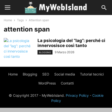
Home
Tags
Attention span
attention span
La psicologia del “lag”: perché ci
innervosisce così tanto
9 Marzo 2026
BLOGGING
Home
Blogging
SEO
Social media
Tutorial tecnici
WordPress
Contatti
© Copyright 2017 - MyWebIsland.
Privacy Policy
-
Cookie
Policy