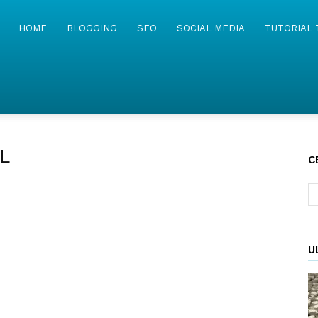
MyWebIsland
HOME
BLOGGING
SEO
SOCIAL MEDIA
TUTORIAL 
L
C
U