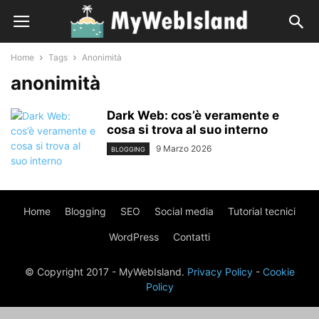
Home
Tags
Anonimità
anonimità
Dark Web: cos’è veramente e
cosa si trova al suo interno
9 Marzo 2026
BLOGGING
Home
Blogging
SEO
Social media
Tutorial tecnici
WordPress
Contatti
© Copyright 2017 - MyWebIsland.
Privacy Policy
-
Cookie
Policy